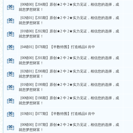
[00错00]【204期】原创★2 中 2★实力见证，相信您的选择，成
就您梦想财富！
[02错01]【203期】原创★2 中 2★实力见证，相信您的选择，成
就您梦想财富！
[01错00]【202期】原创★2 中 2★实力见证，相信您的选择，成
就您梦想财富！
[04错01]【078期】【半数特围】打造精品6 肖中
[00错00]【201期】原创★2 中 2★实力见证，相信您的选择，成
就您梦想财富！
[02错01]【200期】原创★2 中 2★实力见证，相信您的选择，成
就您梦想财富！
[01错00]【199期】原创★2 中 2★实力见证，相信您的选择，成
就您梦想财富！
[00错00]【198期】原创★2 中 2★实力见证，相信您的选择，成
就您梦想财富！
[03错01]【077期】【半数特围】打造精品6 肖中
[00错00]【197期】原创★2 中 2★实力见证，相信您的选择，成
就您梦想财富！