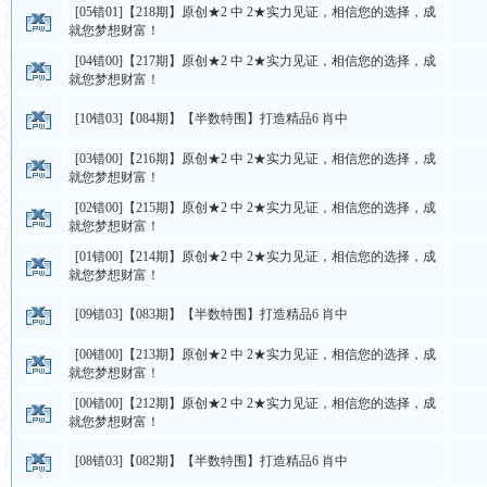
[05错01]【218期】原创★2 中 2★实力见证，相信您的选择，成
就您梦想财富！
[04错00]【217期】原创★2 中 2★实力见证，相信您的选择，成
就您梦想财富！
[10错03]【084期】【半数特围】打造精品6 肖中
[03错00]【216期】原创★2 中 2★实力见证，相信您的选择，成
就您梦想财富！
[02错00]【215期】原创★2 中 2★实力见证，相信您的选择，成
就您梦想财富！
[01错00]【214期】原创★2 中 2★实力见证，相信您的选择，成
就您梦想财富！
[09错03]【083期】【半数特围】打造精品6 肖中
[00错00]【213期】原创★2 中 2★实力见证，相信您的选择，成
就您梦想财富！
[00错00]【212期】原创★2 中 2★实力见证，相信您的选择，成
就您梦想财富！
[08错03]【082期】【半数特围】打造精品6 肖中