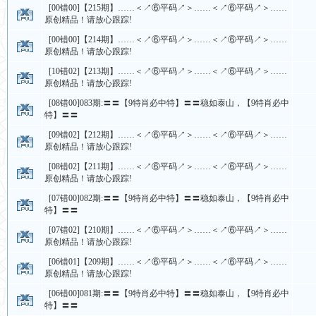
[00错00]【215期】……＜↗⑥平码↗＞……＜↗⑥平码↗＞……
原创精品！请放心跟踪!
[00错00]【214期】……＜↗⑥平码↗＞……＜↗⑥平码↗＞……
原创精品！请放心跟踪!
[10错02]【213期】……＜↗⑥平码↗＞……＜↗⑥平码↗＞……
原创精品！请放心跟踪!
[08错00]083期:〓〓【9特肖必中特】〓〓稳如泰山，【9特肖必中
特】〓〓
[09错02]【212期】……＜↗⑥平码↗＞……＜↗⑥平码↗＞……
原创精品！请放心跟踪!
[08错02]【211期】……＜↗⑥平码↗＞……＜↗⑥平码↗＞……
原创精品！请放心跟踪!
[07错00]082期:〓〓【9特肖必中特】〓〓稳如泰山，【9特肖必中
特】〓〓
[07错02]【210期】……＜↗⑥平码↗＞……＜↗⑥平码↗＞……
原创精品！请放心跟踪!
[06错01]【209期】……＜↗⑥平码↗＞……＜↗⑥平码↗＞……
原创精品！请放心跟踪!
[06错00]081期:〓〓【9特肖必中特】〓〓稳如泰山，【9特肖必中
特】〓〓