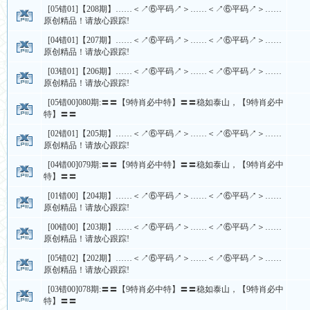
[05错01]【208期】……＜↗⑥平码↗＞……＜↗⑥平码↗＞……
原创精品！请放心跟踪!
[04错01]【207期】……＜↗⑥平码↗＞……＜↗⑥平码↗＞……
原创精品！请放心跟踪!
[03错01]【206期】……＜↗⑥平码↗＞……＜↗⑥平码↗＞……
原创精品！请放心跟踪!
[05错00]080期:〓〓【9特肖必中特】〓〓稳如泰山，【9特肖必中
特】〓〓
[02错01]【205期】……＜↗⑥平码↗＞……＜↗⑥平码↗＞……
原创精品！请放心跟踪!
[04错00]079期:〓〓【9特肖必中特】〓〓稳如泰山，【9特肖必中
特】〓〓
[01错00]【204期】……＜↗⑥平码↗＞……＜↗⑥平码↗＞……
原创精品！请放心跟踪!
[00错00]【203期】……＜↗⑥平码↗＞……＜↗⑥平码↗＞……
原创精品！请放心跟踪!
[05错02]【202期】……＜↗⑥平码↗＞……＜↗⑥平码↗＞……
原创精品！请放心跟踪!
[03错00]078期:〓〓【9特肖必中特】〓〓稳如泰山，【9特肖必中
特】〓〓