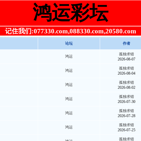
鸿运彩坛
记住我们:077330.com,088330.com,20580.com
论坛
作者
孤独求错
鸿运
2026-08-07
孤独求错
鸿运
2026-08-04
孤独求错
鸿运
2026-08-02
孤独求错
鸿运
2026-07-30
孤独求错
鸿运
2026-07-28
孤独求错
鸿运
2026-07-25
孤独求错