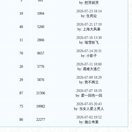
3
691
by: 想哭就哭
2026-07-23 18:14
19
1994
by: 生死讼
2026-07-21 17:19
40
5260
by: 上海大风暴
2026-07-16 13:30
11
2866
by: 瑞雪纷飞
2026-07-14 20:31
70
9657
by: 小影子
2026-07-11 18:00
26
5776
by: 遇难大逃亡
2026-07-09 18:29
29
5876
by: 势不两立
2026-07-07 18:19
87
21506
by: 爱一回伤一回
2026-07-05 20:43
75
19982
by: 当女人爱上男人
2026-07-02 19:52
86
22277
by: 施公奇案