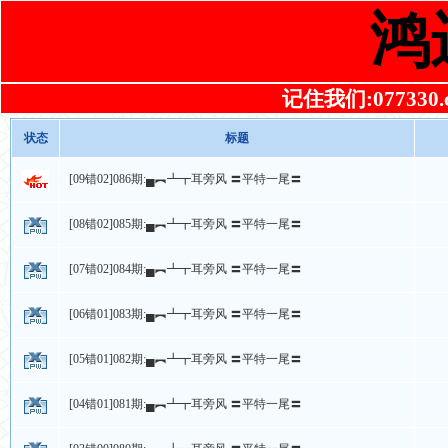
鸿
记住我们:077330.co
状态
标题
[09错02]086期:▄︻┻┳耳旁风 〓平特一尾〓
[08错02]085期:▄︻┻┳耳旁风 〓平特一尾〓
[07错02]084期:▄︻┻┳耳旁风 〓平特一尾〓
[06错01]083期:▄︻┻┳耳旁风 〓平特一尾〓
[05错01]082期:▄︻┻┳耳旁风 〓平特一尾〓
[04错01]081期:▄︻┻┳耳旁风 〓平特一尾〓