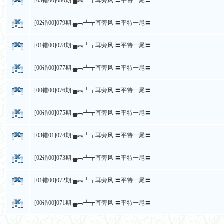
[03错00]080期:▄︻┻┳耳旁风 〓平特一尾〓
[02错00]079期:▄︻┻┳耳旁风 〓平特一尾〓
[01错00]078期:▄︻┻┳耳旁风 〓平特一尾〓
[00错00]077期:▄︻┻┳耳旁风 〓平特一尾〓
[00错00]076期:▄︻┻┳耳旁风 〓平特一尾〓
[00错00]075期:▄︻┻┳耳旁风 〓平特一尾〓
[03错01]074期:▄︻┻┳耳旁风 〓平特一尾〓
[02错00]073期:▄︻┻┳耳旁风 〓平特一尾〓
[01错00]072期:▄︻┻┳耳旁风 〓平特一尾〓
[00错00]071期:▄︻┻┳耳旁风 〓平特一尾〓