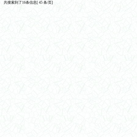
共搜索到了16条信息[ 45 条/页]